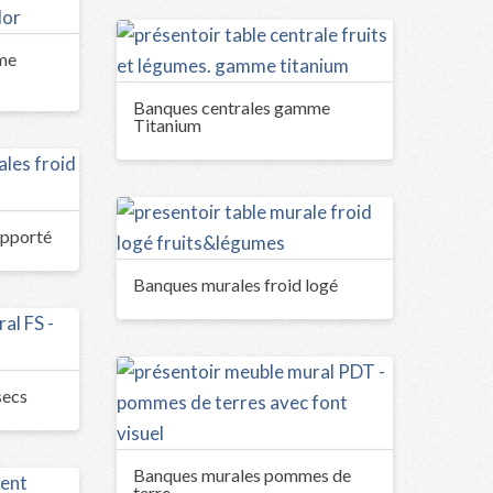
me
Banques centrales gamme
Titanium
apporté
Banques murales froid logé
secs
Banques murales pommes de
terre