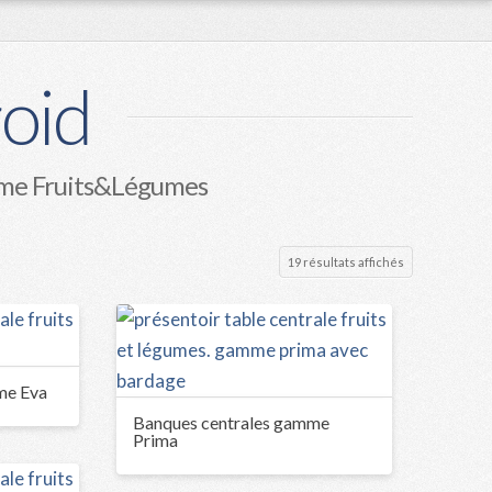
oid
amme Fruits&Légumes
19 résultats affichés
me Eva
Banques centrales gamme
Prima